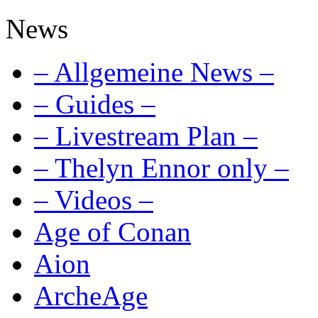
News
– Allgemeine News –
– Guides –
– Livestream Plan –
– Thelyn Ennor only –
– Videos –
Age of Conan
Aion
ArcheAge