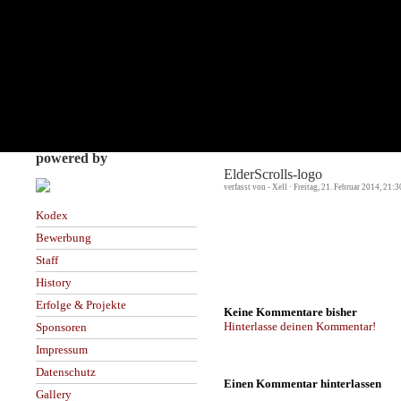
powered by
ElderScrolls-logo
verfasst von - Xell · Freitag, 21. Februar 2014, 21:
Kodex
Bewerbung
Staff
History
Erfolge & Projekte
Keine Kommentare bisher
Hinterlasse deinen Kommentar!
Sponsoren
Impressum
Datenschutz
Einen Kommentar hinterlassen
Gallery