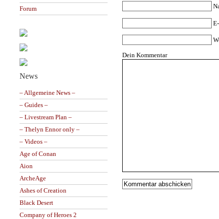
N
Forum
E-
W
Dein Kommentar
News
– Allgemeine News –
– Guides –
– Livestream Plan –
– Thelyn Ennor only –
– Videos –
Age of Conan
Aion
ArcheAge
Ashes of Creation
Black Desert
Company of Heroes 2