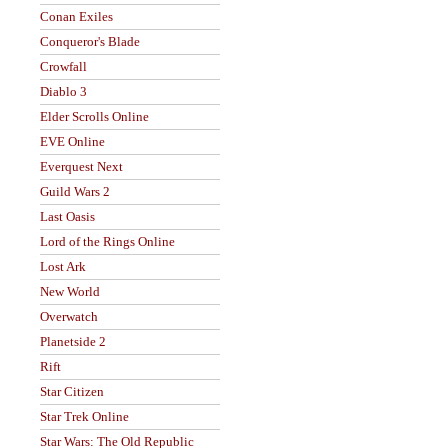
Conan Exiles
Conqueror's Blade
Crowfall
Diablo 3
Elder Scrolls Online
EVE Online
Everquest Next
Guild Wars 2
Last Oasis
Lord of the Rings Online
Lost Ark
New World
Overwatch
Planetside 2
Rift
Star Citizen
Star Trek Online
Star Wars: The Old Republic