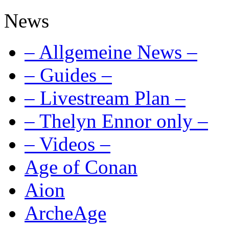
News
– Allgemeine News –
– Guides –
– Livestream Plan –
– Thelyn Ennor only –
– Videos –
Age of Conan
Aion
ArcheAge