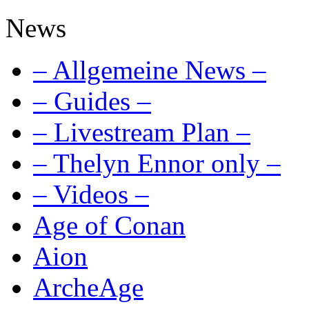
News
– Allgemeine News –
– Guides –
– Livestream Plan –
– Thelyn Ennor only –
– Videos –
Age of Conan
Aion
ArcheAge