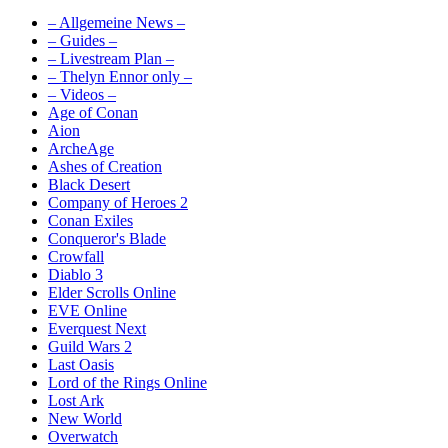
– Allgemeine News –
– Guides –
– Livestream Plan –
– Thelyn Ennor only –
– Videos –
Age of Conan
Aion
ArcheAge
Ashes of Creation
Black Desert
Company of Heroes 2
Conan Exiles
Conqueror's Blade
Crowfall
Diablo 3
Elder Scrolls Online
EVE Online
Everquest Next
Guild Wars 2
Last Oasis
Lord of the Rings Online
Lost Ark
New World
Overwatch