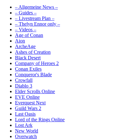
– Allgemeine News –
– Guides –
– Livestream Plan –
– Thelyn Ennor only –
– Videos –
Age of Conan
Aion
ArcheAge
Ashes of Creation
Black Desert
Company of Heroes 2
Conan Exiles
Conqueror's Blade
Crowfall
Diablo 3
Elder Scrolls Online
EVE Online
Everquest Next
Guild Wars 2
Last Oasis
Lord of the Rings Online
Lost Ark
New World
Overwatch