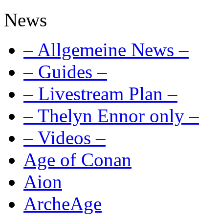
News
– Allgemeine News –
– Guides –
– Livestream Plan –
– Thelyn Ennor only –
– Videos –
Age of Conan
Aion
ArcheAge