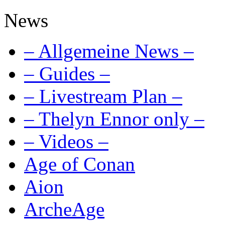
News
– Allgemeine News –
– Guides –
– Livestream Plan –
– Thelyn Ennor only –
– Videos –
Age of Conan
Aion
ArcheAge