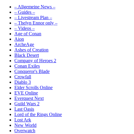
– Allgemeine News –
– Guides –
– Livestream Plan –
– Thelyn Ennor only –
– Videos –
Age of Conan
Aion
ArcheAge
Ashes of Creation
Black Desert
Company of Heroes 2
Conan Exiles
Conqueror's Blade
Crowfall
Diablo 3
Elder Scrolls Online
EVE Online
Everquest Next
Guild Wars 2
Last Oasis
Lord of the Rings Online
Lost Ark
New World
Overwatch