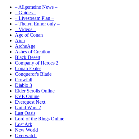
– Allgemeine News –
– Guides –
– Livestream Plan –
– Thelyn Ennor only –
– Videos –
Age of Conan
Aion
ArcheAge
Ashes of Creation
Black Desert
Company of Heroes 2
Conan Exiles
Conqueror's Blade
Crowfall
Diablo 3
Elder Scrolls Online
EVE Online
Everquest Next
Guild Wars 2
Last Oasis
Lord of the Rings Online
Lost Ark
New World
Overwatch