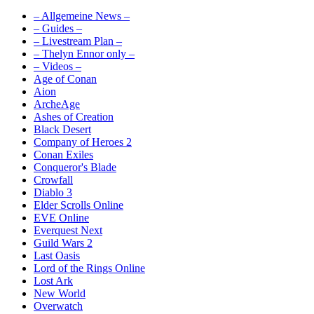
– Allgemeine News –
– Guides –
– Livestream Plan –
– Thelyn Ennor only –
– Videos –
Age of Conan
Aion
ArcheAge
Ashes of Creation
Black Desert
Company of Heroes 2
Conan Exiles
Conqueror's Blade
Crowfall
Diablo 3
Elder Scrolls Online
EVE Online
Everquest Next
Guild Wars 2
Last Oasis
Lord of the Rings Online
Lost Ark
New World
Overwatch