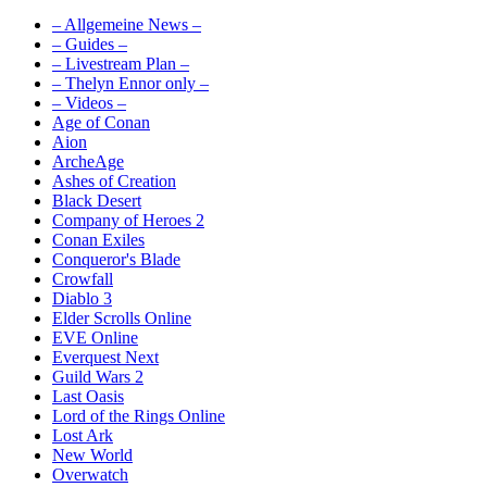
– Allgemeine News –
– Guides –
– Livestream Plan –
– Thelyn Ennor only –
– Videos –
Age of Conan
Aion
ArcheAge
Ashes of Creation
Black Desert
Company of Heroes 2
Conan Exiles
Conqueror's Blade
Crowfall
Diablo 3
Elder Scrolls Online
EVE Online
Everquest Next
Guild Wars 2
Last Oasis
Lord of the Rings Online
Lost Ark
New World
Overwatch