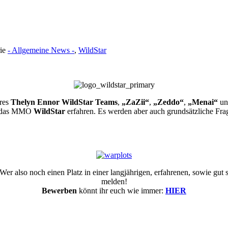
rie
- Allgemeine News -
,
WildStar
res
Thelyn Ennor
WildStar Teams
,
„ZaZii“
,
„Zeddo“
,
„Menai“
u
um das MMO
WildStar
erfahren. Es werden aber auch grundsätzliche Fra
Wer also noch einen Platz in einer langjährigen, erfahrenen, sowie gut s
melden!
Bewerben
könnt ihr euch wie immer:
HIER