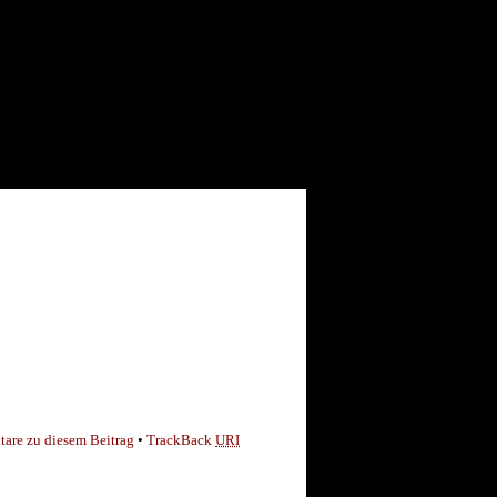
are zu diesem Beitrag
•
TrackBack
URI