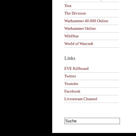
Tera
The Division
Warhammer 40.000 Online
Warhammer Online
WildStar
World of Warcraft
Links
EVE Killboard
Twitter
Youtube
Facebook
Livestream Channel