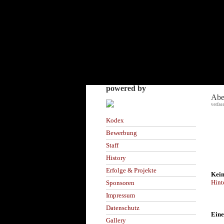
powered by
Abe
verfas
Kodex
Bewerbung
Staff
History
Erfolge & Projekte
Kein
Hint
Sponsoren
Impressum
Datenschutz
Eine
Gallery