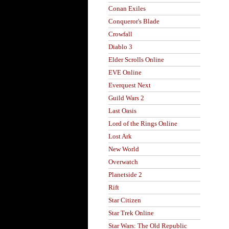
Conan Exiles
Conqueror's Blade
Crowfall
Diablo 3
Elder Scrolls Online
EVE Online
Everquest Next
Guild Wars 2
Last Oasis
Lord of the Rings Online
Lost Ark
New World
Overwatch
Planetside 2
Rift
Star Citizen
Star Trek Online
Star Wars: The Old Republic