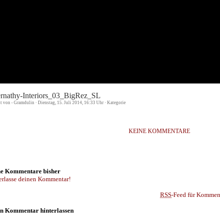
rnathy-Interiors_03_BigRez_SL
st von - Gramdulin · Dienstag, 15. Juli 2014, 16:33 Uhr · Kategorie
KEINE KOMMENTARE
e Kommentare bisher
erlasse deinen Kommentar!
RSS
-Feed für Komment
n Kommentar hinterlassen