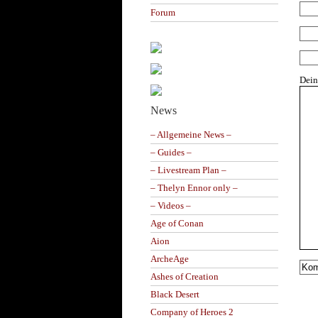
Forum
Dei
News
– Allgemeine News –
– Guides –
– Livestream Plan –
– Thelyn Ennor only –
– Videos –
Age of Conan
Aion
ArcheAge
Ashes of Creation
Black Desert
Company of Heroes 2