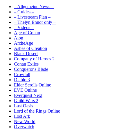
– Allgemeine News –
– Guides –
– Livestream Plan –
– Thelyn Ennor only –
– Videos –
Age of Conan
Aion
ArcheAge
Ashes of Creation
Black Desert
Company of Heroes 2
Conan Exiles
Conqueror's Blade
Crowfall
Diablo 3
Elder Scrolls Online
EVE Online
Everquest Next
Guild Wars 2
Last Oasis
Lord of the Rings Online
Lost Ark
New World
Overwatch