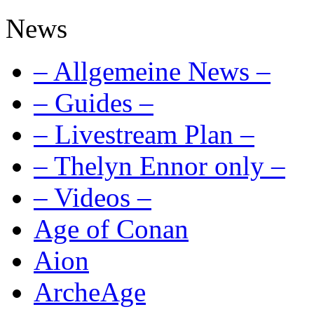
News
– Allgemeine News –
– Guides –
– Livestream Plan –
– Thelyn Ennor only –
– Videos –
Age of Conan
Aion
ArcheAge