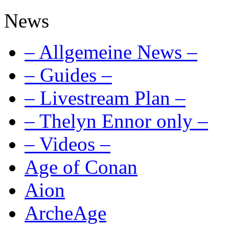
News
– Allgemeine News –
– Guides –
– Livestream Plan –
– Thelyn Ennor only –
– Videos –
Age of Conan
Aion
ArcheAge