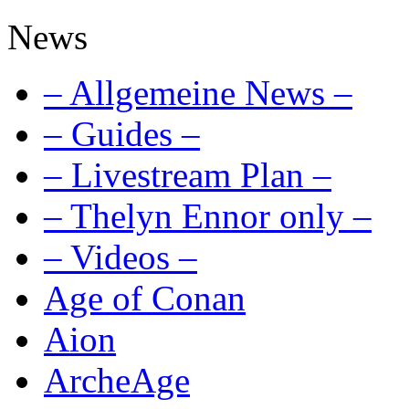
News
– Allgemeine News –
– Guides –
– Livestream Plan –
– Thelyn Ennor only –
– Videos –
Age of Conan
Aion
ArcheAge