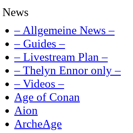
News
– Allgemeine News –
– Guides –
– Livestream Plan –
– Thelyn Ennor only –
– Videos –
Age of Conan
Aion
ArcheAge