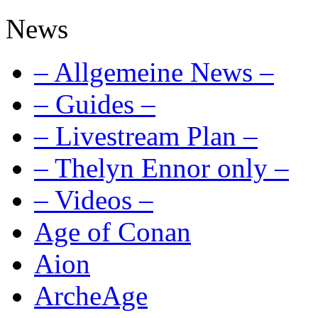
News
– Allgemeine News –
– Guides –
– Livestream Plan –
– Thelyn Ennor only –
– Videos –
Age of Conan
Aion
ArcheAge