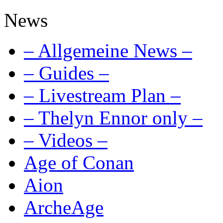
News
– Allgemeine News –
– Guides –
– Livestream Plan –
– Thelyn Ennor only –
– Videos –
Age of Conan
Aion
ArcheAge