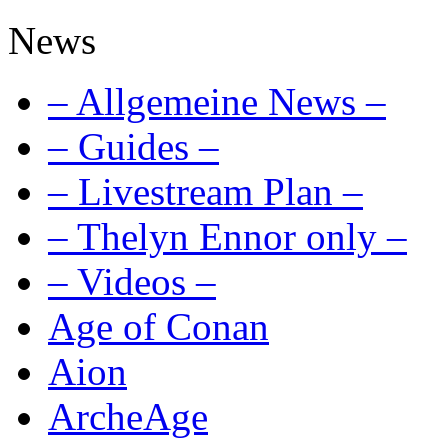
News
– Allgemeine News –
– Guides –
– Livestream Plan –
– Thelyn Ennor only –
– Videos –
Age of Conan
Aion
ArcheAge