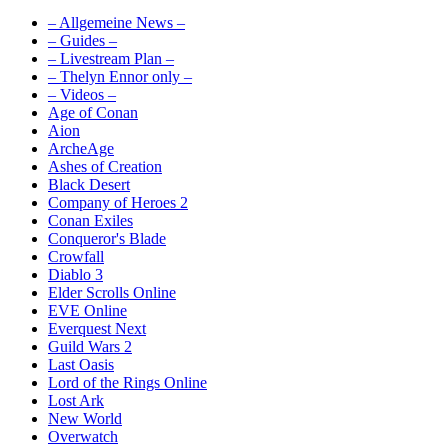
– Allgemeine News –
– Guides –
– Livestream Plan –
– Thelyn Ennor only –
– Videos –
Age of Conan
Aion
ArcheAge
Ashes of Creation
Black Desert
Company of Heroes 2
Conan Exiles
Conqueror's Blade
Crowfall
Diablo 3
Elder Scrolls Online
EVE Online
Everquest Next
Guild Wars 2
Last Oasis
Lord of the Rings Online
Lost Ark
New World
Overwatch