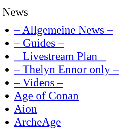
News
– Allgemeine News –
– Guides –
– Livestream Plan –
– Thelyn Ennor only –
– Videos –
Age of Conan
Aion
ArcheAge