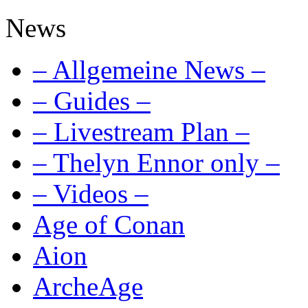
News
– Allgemeine News –
– Guides –
– Livestream Plan –
– Thelyn Ennor only –
– Videos –
Age of Conan
Aion
ArcheAge