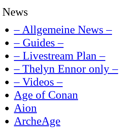
News
– Allgemeine News –
– Guides –
– Livestream Plan –
– Thelyn Ennor only –
– Videos –
Age of Conan
Aion
ArcheAge