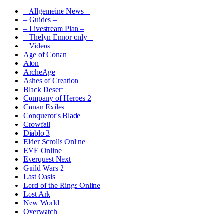
– Allgemeine News –
– Guides –
– Livestream Plan –
– Thelyn Ennor only –
– Videos –
Age of Conan
Aion
ArcheAge
Ashes of Creation
Black Desert
Company of Heroes 2
Conan Exiles
Conqueror's Blade
Crowfall
Diablo 3
Elder Scrolls Online
EVE Online
Everquest Next
Guild Wars 2
Last Oasis
Lord of the Rings Online
Lost Ark
New World
Overwatch