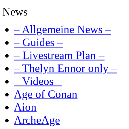
News
– Allgemeine News –
– Guides –
– Livestream Plan –
– Thelyn Ennor only –
– Videos –
Age of Conan
Aion
ArcheAge