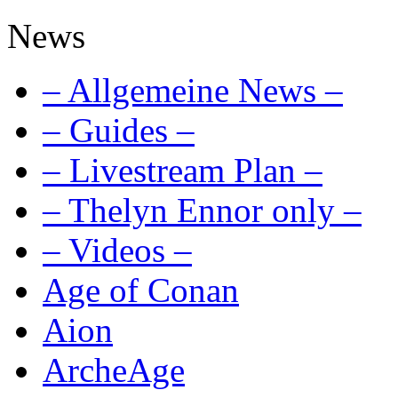
News
– Allgemeine News –
– Guides –
– Livestream Plan –
– Thelyn Ennor only –
– Videos –
Age of Conan
Aion
ArcheAge