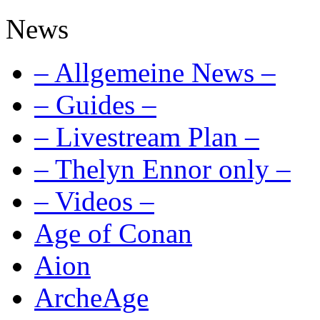
News
– Allgemeine News –
– Guides –
– Livestream Plan –
– Thelyn Ennor only –
– Videos –
Age of Conan
Aion
ArcheAge