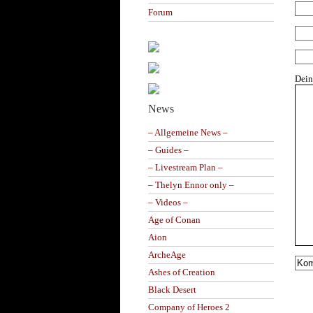
Forum
Dei
News
– Allgemeine News –
– Guides –
– Livestream Plan –
– Thelyn Ennor only –
– Videos –
Age of Conan
Aion
ArcheAge
Ashes of Creation
Black Desert
Company of Heroes 2