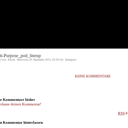
ti-Purpose_pod_lineup
st von - Felork · Mittwoch, 30. September 2015, 18:58 Uhr · Kategorie
KEINE KOMMENTARE
e Kommentare bisher
erlasse deinen Kommentar!
RSS
-F
n Kommentar hinterlassen