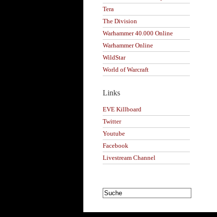
Tera
The Division
Warhammer 40.000 Online
Warhammer Online
WildStar
World of Warcraft
Links
EVE Killboard
Twitter
Youtube
Facebook
Livestream Channel