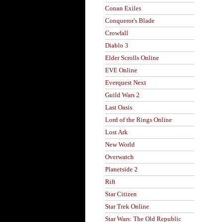
Conan Exiles
Conqueror's Blade
Crowfall
Diablo 3
Elder Scrolls Online
EVE Online
Everquest Next
Guild Wars 2
Last Oasis
Lord of the Rings Online
Lost Ark
New World
Overwatch
Planetside 2
Rift
Star Citizen
Star Trek Online
Star Wars: The Old Republic