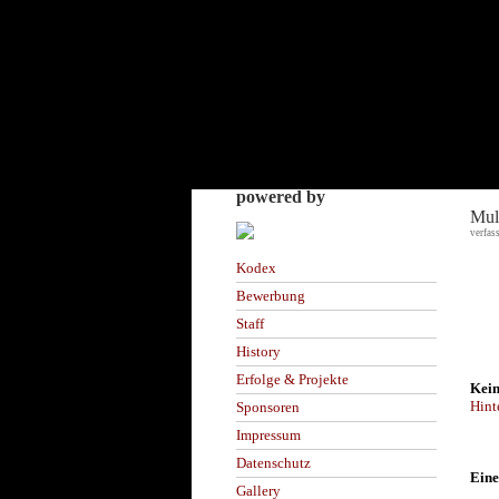
powered by
Mul
verfas
Kodex
Bewerbung
Staff
History
Erfolge & Projekte
Kein
Hint
Sponsoren
Impressum
Datenschutz
Eine
Gallery