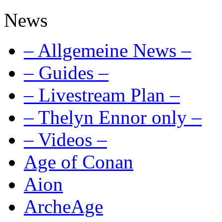
News
– Allgemeine News –
– Guides –
– Livestream Plan –
– Thelyn Ennor only –
– Videos –
Age of Conan
Aion
ArcheAge