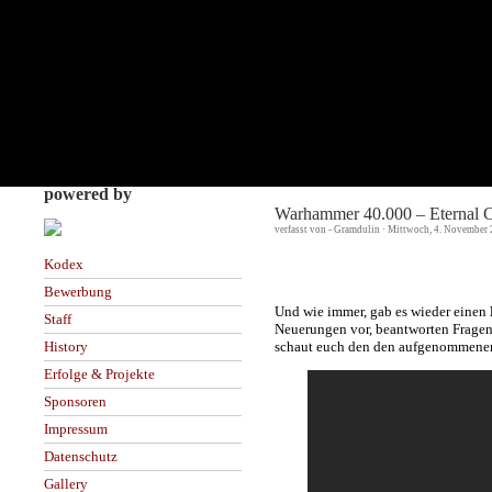
powered by
Warhammer 40.000 – Eternal C
verfasst von - Gramdulin · Mittwoch, 4. November 
Kodex
Bewerbung
Und wie immer, gab es wieder einen
Staff
Neuerungen vor, beantworten Fragen
schaut euch den den aufgenommenen 
History
Erfolge & Projekte
Sponsoren
Impressum
Datenschutz
Gallery