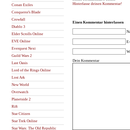
Hinterlasse deinen Kommentar!
Conan Exiles
Conqueror's Blade
Crowfall
Einen Kommentar hinterlassen
Diablo 3
N
Elder Scrolls Online
EVE Online
E-
Everquest Next
W
Guild Wars 2
Dein Kommentar
Last Oasis
Lord of the Rings Online
Lost Ark
New World
Overwatch
Planetside 2
Rift
Star Citizen
Star Trek Online
Star Wars: The Old Republic