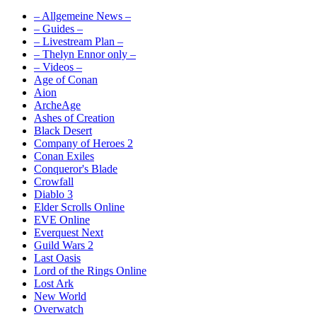
– Allgemeine News –
– Guides –
– Livestream Plan –
– Thelyn Ennor only –
– Videos –
Age of Conan
Aion
ArcheAge
Ashes of Creation
Black Desert
Company of Heroes 2
Conan Exiles
Conqueror's Blade
Crowfall
Diablo 3
Elder Scrolls Online
EVE Online
Everquest Next
Guild Wars 2
Last Oasis
Lord of the Rings Online
Lost Ark
New World
Overwatch