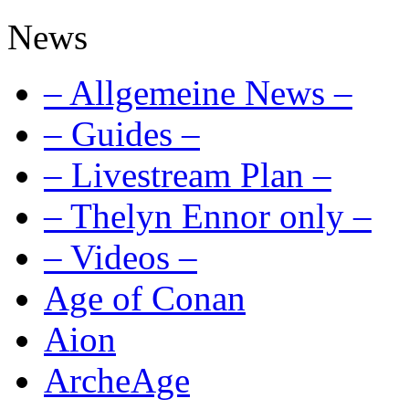
News
– Allgemeine News –
– Guides –
– Livestream Plan –
– Thelyn Ennor only –
– Videos –
Age of Conan
Aion
ArcheAge