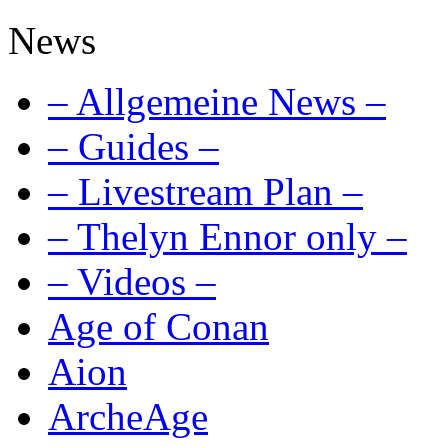
News
– Allgemeine News –
– Guides –
– Livestream Plan –
– Thelyn Ennor only –
– Videos –
Age of Conan
Aion
ArcheAge