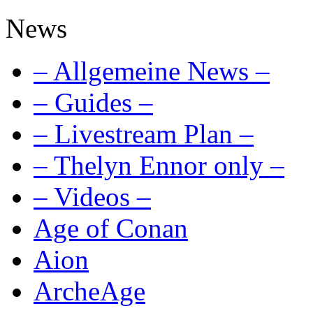
News
– Allgemeine News –
– Guides –
– Livestream Plan –
– Thelyn Ennor only –
– Videos –
Age of Conan
Aion
ArcheAge