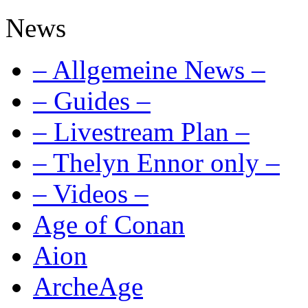
News
– Allgemeine News –
– Guides –
– Livestream Plan –
– Thelyn Ennor only –
– Videos –
Age of Conan
Aion
ArcheAge