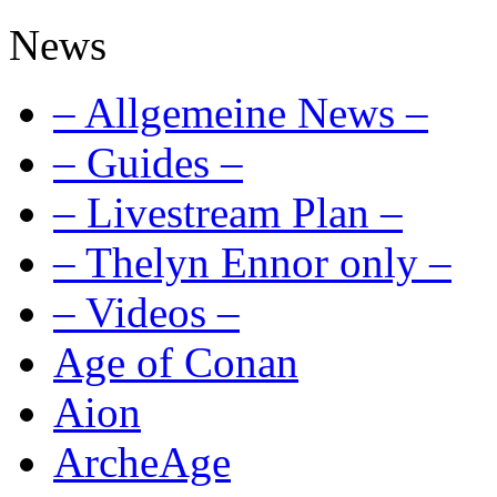
News
– Allgemeine News –
– Guides –
– Livestream Plan –
– Thelyn Ennor only –
– Videos –
Age of Conan
Aion
ArcheAge