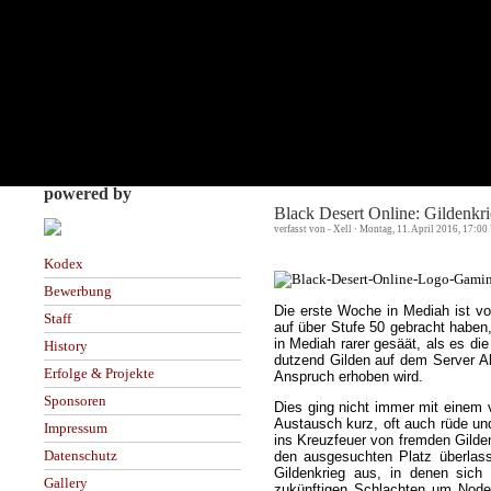
powered by
Black Desert Online: Gildenkr
verfasst von - Xell · Montag, 11. April 2016, 17:00
Kodex
Bewerbung
Die erste Woche in Mediah ist v
Staff
auf über Stufe 50 gebracht haben
in Mediah rarer gesäät, als es d
History
dutzend Gilden auf dem Server Al
Erfolge & Projekte
Anspruch erhoben wird.
Sponsoren
Dies ging nicht immer mit einem 
Austausch kurz, oft auch rüde u
Impressum
ins Kreuzfeuer von fremden Gilde
Datenschutz
den ausgesuchten Platz überlas
Gildenkrieg aus, in denen sic
Gallery
zukünftigen Schlachten um Node