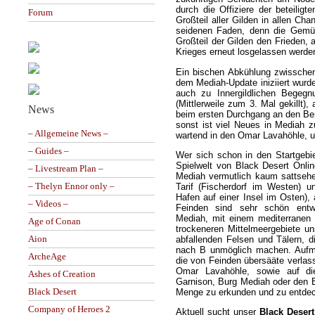
durch die Offiziere der beteilig
Forum
Großteil aller Gilden in allen Ch
seidenen Faden, denn die Gemüt
Großteil der Gilden den Frieden, 
Krieges erneut losgelassen werde
Ein bischen Abkühlung zwisschen
dem Mediah-Update iniziiert wurd
auch zu Innergildlichen Begeg
(Mittlerweile zum 3. Mal gekillt)
News
beim ersten Durchgang an den Be
sonst ist viel Neues in Mediah 
– Allgemeine News –
wartend in den Omar Lavahöhle, u
– Guides –
Wer sich schon in den Startgebie
Spielwelt von Black Desert Onlin
– Livestream Plan –
Mediah vermutlich kaum sattsehe
– Thelyn Ennor only –
Tarif (Fischerdorf im Westen) u
Hafen auf einer Insel im Osten),
– Videos –
Feinden sind sehr schön entwor
Mediah, mit einem mediterranen 
Age of Conan
trockeneren Mittelmeergebiete uns
Aion
abfallenden Felsen und Tälern, 
nach B unmöglich machen. Aufme
ArcheAge
die von Feinden übersääte verla
Omar Lavahöhle, sowie auf di
Ashes of Creation
Garnison, Burg Mediah oder den El
Black Desert
Menge zu erkunden und zu entdeck
Company of Heroes 2
Aktuell sucht unser
Black Desert