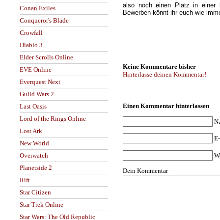
also noch einen Platz in einer l
Conan Exiles
Bewerben könnt ihr euch wie imm
Conqueror's Blade
Crowfall
Diablo 3
Elder Scrolls Online
Keine Kommentare bisher
EVE Online
Hinterlasse deinen Kommentar!
Everquest Next
Guild Wars 2
Einen Kommentar hinterlassen
Last Oasis
Lord of the Rings Online
N
Lost Ark
E-
New World
W
Overwatch
Planetside 2
Dein Kommentar
Rift
Star Citizen
Star Trek Online
Star Wars: The Old Republic