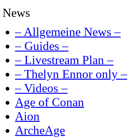
News
– Allgemeine News –
– Guides –
– Livestream Plan –
– Thelyn Ennor only –
– Videos –
Age of Conan
Aion
ArcheAge