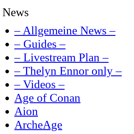
News
– Allgemeine News –
– Guides –
– Livestream Plan –
– Thelyn Ennor only –
– Videos –
Age of Conan
Aion
ArcheAge