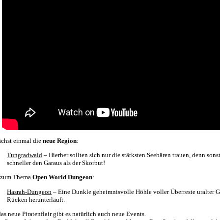
chst einmal die
neue Region
:
Tungradwald
– Hierher sollten sich nur die stärksten Seebären trauen, denn son
schneller den Garaus als der Skorbut!
 zum Thema
Open World Dungeon
:
Hasrah-Dungeon
– Eine Dunkle geheimnisvolle Höhle voller Überreste uralter G
Rücken herunterläuft.
das neue Piratenflair gibt es natürlich auch neue Events.