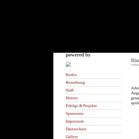
powered by
Bla
verfas
Kodex
Bewerbung
Joho
Staff
Auge
gena
History
spoil
Erfolge & Projekte
Sponsoren
Impressum
Datenschutz
Gallery