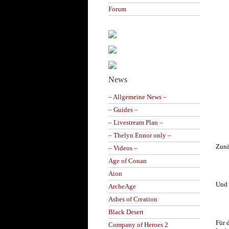
Forum
News
– Allgemeine News –
– Guides –
– Livestream Plan –
– Thelyn Ennor only –
Zunä
– Videos –
Age of Conan
Aion
Und
ArcheAge
Ashes of Creation
Black Desert
Für 
Company of Heroes 2