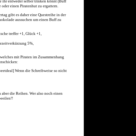
 ihr entweder selber trinken könnt (Buff
oder einen Piratenhut zu ergattern.
tag gibt es daher eine Questreihe in der
hokolade aussuchen um einen Buff zu
sche treffer +1, Glück +1,
ezeitverkürzung 5%,
ld welches mit Piraten im Zusammenhang
einschicken:
eetdeal] Wenn die Schreibweise so nicht
 aber die Reihen. Wer also noch einen
beeilen!!