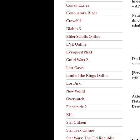
In d
Conan Exiles
– AP
Conqueror's Blade
Natü
ihr 
Crowfall
erha
Diablo 3
Elder Scrolls Online
EVE Online
Everquest Next
Das 
Guild Wars 2
steh
Last Oasis
[Ser
Lord of the Rings Online
erfol
Lost Ark
New World
Aktu
Overwatch
Platz
Bewe
Planetside 2
Rift
Star Citizen
Star Trek Online
Star Wars: The Old Republic