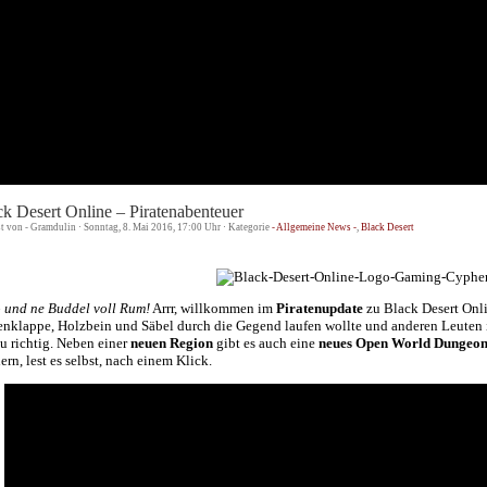
ck Desert Online – Piratenabenteuer
st von - Gramdulin · Sonntag, 8. Mai 2016, 17:00 Uhr · Kategorie
- Allgemeine News -
,
Black Desert
 und ne Buddel voll Rum!
Arrr, willkommen im
Piratenupdate
zu Black Desert Onl
nklappe, Holzbein und Säbel durch die Gegend laufen wollte und anderen Leuten ihr
u richtig. Neben einer
neuen Region
gibt es auch eine
neues Open World Dungeo
ern, lest es selbst, nach einem Klick.