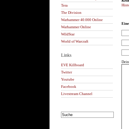
Kein
Hint
Tera
The Division
Warhammer 40.000 Online
Eine
Warhammer Online
WildStar
World of Warcraft
Links
Dei
EVE Killboard
Twitter
Youtube
Facebook
Livestream Channel