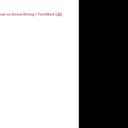
are zu diesem Beitrag
•
TrackBack
URI