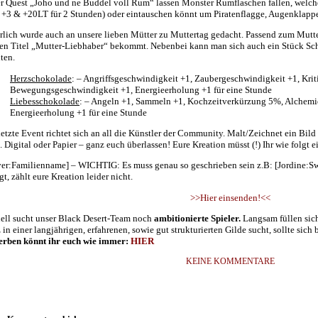
er Quest „Joho und ne Buddel voll Rum“ lassen Monster Rumflaschen fallen, welche
 +3 & +20LT für 2 Stunden) oder eintauschen könnt um Piratenflagge, Augenklappe 
rlich wurde auch an unsere lieben Mütter zu Muttertag gedacht. Passend zum Mutter
den Titel „Mutter-Liebhaber“ bekommt. Nebenbei kann man sich auch ein Stück Sc
lten.
Herzschokolade
: – Angriffsgeschwindigkeit +1, Zaubergeschwindigkeit +1, Kriti
Bewegungsgeschwindigkeit +1, Energieerholung +1 für eine Stunde
Liebesschokolade
: – Angeln +1, Sammeln +1, Kochzeitverkürzung 5%, Alchemi
Energieerholung +1 für eine Stunde
letzte Event richtet sich an all die Künstler der Community. Malt/Zeichnet ein Bi
t. Digital oder Papier – ganz euch überlassen! Eure Kreation müsst (!) Ihr wie folgt 
ver:Familienname] – WICHTIG: Es muss genau so geschrieben sein z.B: [Jordine:Sw
gt, zählt eure Kreation leider nicht.
>>Hier einsenden!<<
ell sucht unser Black Desert-Team noch
ambitionierte Spieler.
Langsam füllen sich
 in einer langjährigen, erfahrenen, sowie gut strukturierten Gilde sucht, sollte sich 
rben könnt ihr euch wie immer:
HIER
KEINE KOMMENTARE