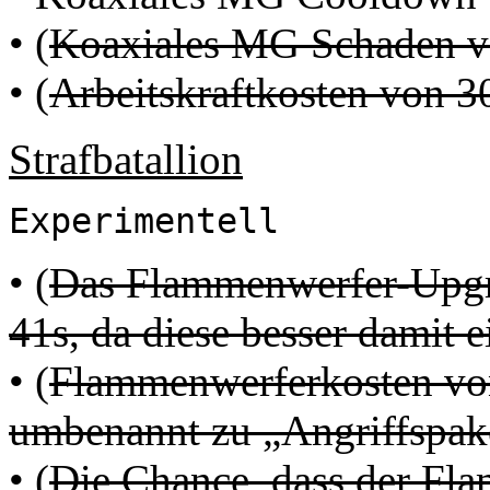
• (
Koaxiales MG Schaden vo
• (
Arbeitskraftkosten von 3
Strafbatallion
Experimentell
• (
Das Flammenwerfer-Upgra
41s, da diese besser damit 
• (
Flammenwerferkosten von
umbenannt zu „Angriffspake
• (
Die Chance, dass der Fla