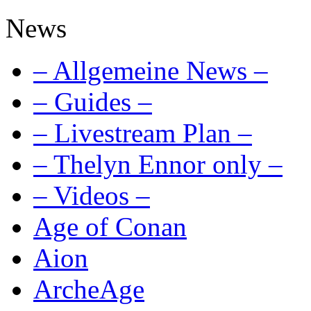
News
– Allgemeine News –
– Guides –
– Livestream Plan –
– Thelyn Ennor only –
– Videos –
Age of Conan
Aion
ArcheAge