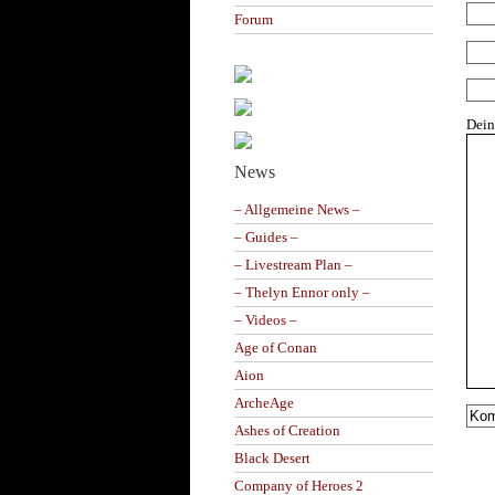
Forum
Dei
News
– Allgemeine News –
– Guides –
– Livestream Plan –
– Thelyn Ennor only –
– Videos –
Age of Conan
Aion
ArcheAge
Ashes of Creation
Black Desert
Company of Heroes 2