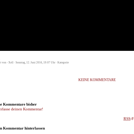
2
st von - Xell · Sonntag, 12. Juni 2016, 19:07 Uhr · Kategorie
KEINE KOMMENTARE
e Kommentare bisher
erlasse deinen Kommentar!
RSS
-F
n Kommentar hinterlassen