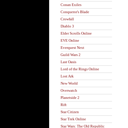
Conan Exiles
Conqueror's Blade
Crowfall
Diablo 3
Elder Scrolls Online
EVE Online
Everquest Next
Guild Wars 2
Last Oasis
Lord of the Rings Online
Lost Ark
New World
Overwatch
Planetside 2
Rift
Star Citizen
Star Trek Online
Star Wars: The Old Republic