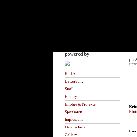
powered by
pic
verfas
Kodex
Bewerbung
Staff
History
Erfolge & Projekte
Kein
Hint
Sponsoren
Impressum
Datenschutz
Eine
Gallery