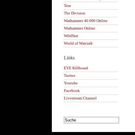
Tera
The Division
Warhammer 40.000 Online
Warhammer Online
WildStar
World of Warcraft
Links
EVE Killboard
Twitter
Youtube
Facebook
Livestream Channel