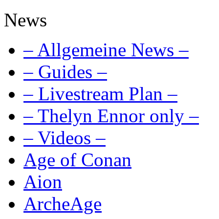
News
– Allgemeine News –
– Guides –
– Livestream Plan –
– Thelyn Ennor only –
– Videos –
Age of Conan
Aion
ArcheAge