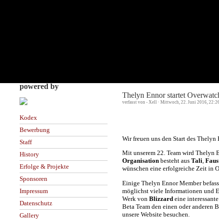
powered by
Thelyn Ennor startet Overwat
verfasst von - Xell · Mittwoch, 22. Juni 2016, 22:2
Kodex
Bewerbung
Wir freuen uns den Start des Thelyn
Staff
Mit unserem 22. Team wird Thelyn E
History
Organisation
besteht aus
Tali
,
Faus
Erfolge & Projekte
wünschen eine erfolgreiche Zeit in 
Sponsoren
Einige Thelyn Ennor Member befasse
möglichst viele Informationen und E
Impressum
Werk von
Blizzard
eine interessant
Datenschutz
Beta Team den einen oder anderen Be
unsere Website besuchen.
Gallery