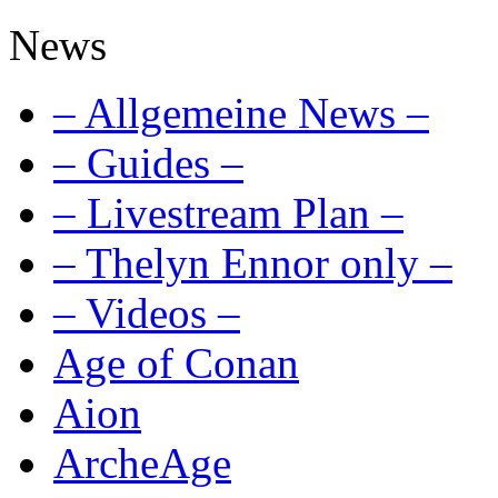
News
– Allgemeine News –
– Guides –
– Livestream Plan –
– Thelyn Ennor only –
– Videos –
Age of Conan
Aion
ArcheAge