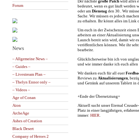
Der nächste
große Patch
wird alles 
Forum
bedeutet, wenn es gut läuft werden 
oder am
Dienstag
den 30.. Wir müss
Sache. Wir müssen es jedoch machen
zu erhalten. Ihr könnt alles im Link 
Um euch in der Zwischenzeit einen B
arbeiten an einer Aktualisierung uns
Launch bereit sein wird, damit wir es
veröffentlichen können. Wie ihr seh
News
bearbeite.
– Allgemeine News –
Glücklicherweise bin ich von unglau
und wie immer danke ich euch allen f
– Guides –
Wir danken euch für all euer
Feedba
– Livestream Plan –
Reviews zu
Aktualisierungen
, bezü
– Thelyn Ennor only –
und Getränk auf unserem Tablett in 
– Videos –
+Ende der Übersetztung+
Age of Conan
Aktuell sucht unser Eternal Crusade
Aion
Platz in einer langjährigen, erfahren
ArcheAge
immer:
HIER
.
Ashes of Creation
Black Desert
Company of Heroes 2