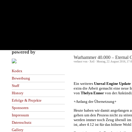
powered by
Warhammer 40.000 – Eternal Cr
verfasst von - Xell · Montag, 22. August 2016, 17:
Kodex
Bewerbung
Ein weiteres
Unreal Engine Update
Staff
extra die Arbeit gemacht eine neue I
von
Thelyn Ennor
von der Ankünd
History
Erfolge & Projekte
+Anfang der Übersetzung+
Sponsoren
Heute haben wir damit angefangen a
gehen um den Prozess nicht zu stören.
Impressum
werden immer noch Zeug überall im I
Datenschutz
ist, aber 4.12 ist für das höhere Woh
Gallery