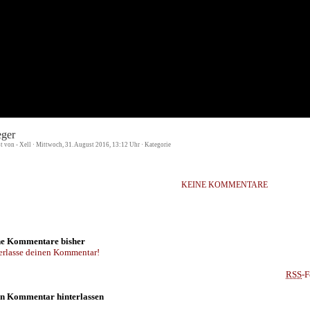
eger
st von - Xell · Mittwoch, 31. August 2016, 13:12 Uhr · Kategorie
KEINE KOMMENTARE
e Kommentare bisher
erlasse deinen Kommentar!
RSS
-F
n Kommentar hinterlassen