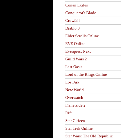
Conan Exiles
Conqueror's Blade
Crowfall
Diablo 3
Elder Scrolls Online
EVE Online
Everquest Next
Guild Wars 2
Last Oasis
Lord of the Rings Online
Lost Ark
New World
Overwatch
Planetside 2
Rift
Star Citizen
Star Trek Online
Star Wars: The Old Republic