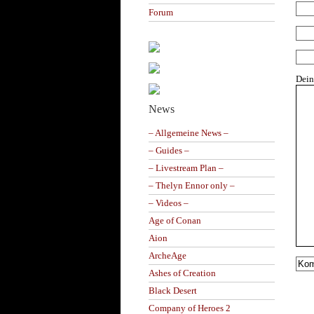
Forum
Dei
News
– Allgemeine News –
– Guides –
– Livestream Plan –
– Thelyn Ennor only –
– Videos –
Age of Conan
Aion
ArcheAge
Ashes of Creation
Black Desert
Company of Heroes 2