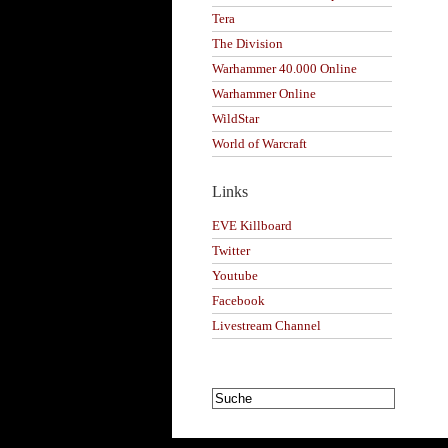
Tera
The Division
Warhammer 40.000 Online
Warhammer Online
WildStar
World of Warcraft
Links
EVE Killboard
Twitter
Youtube
Facebook
Livestream Channel