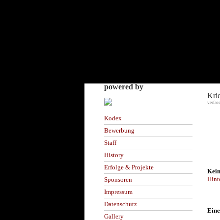
powered by
Kri
verfas
Kodex
Bewerbung
Staff
History
Erfolge & Projekte
Kein
Hint
Sponsoren
Impressum
Datenschutz
Eine
Gallery