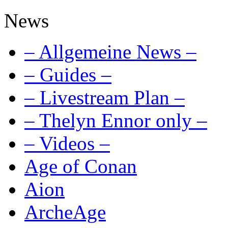
News
– Allgemeine News –
– Guides –
– Livestream Plan –
– Thelyn Ennor only –
– Videos –
Age of Conan
Aion
ArcheAge